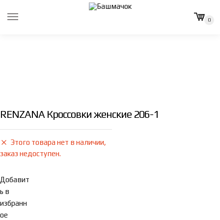
Skip
Skip
to
to
0
navigation
content
RENZANA Кроссовки женские 206-1
Этого товара нет в наличии,
заказ недоступен.
Добавит
ь в
избранн
ое