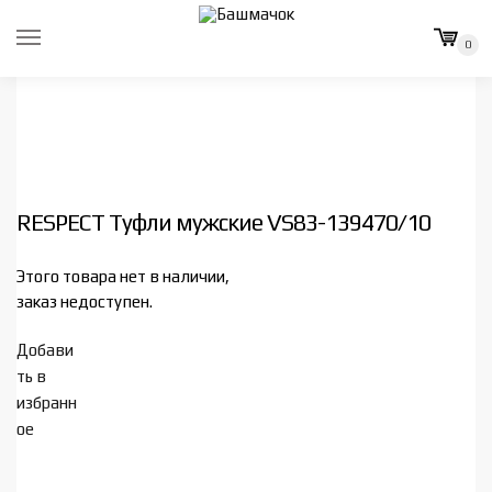
Skip
Skip
to
to
0
navigation
content
RESPECT Туфли мужские VS83-139470/10
Этого товара нет в наличии,
заказ недоступен.
Добави
ть в
избранн
ое