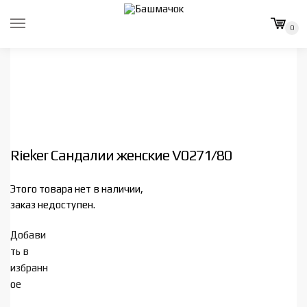
Skip
Skip
to
to
0
navigation
content
Rieker Сандалии женские V0271/80
Этого товара нет в наличии,
заказ недоступен.
Добави
ть в
избранн
ое