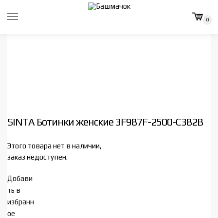
Skip
Skip
to
to
0
navigation
content
SINTA Ботинки женские 3F987F-2500-C382B
Этого товара нет в наличии,
заказ недоступен.
Добави
ть в
избранн
ое