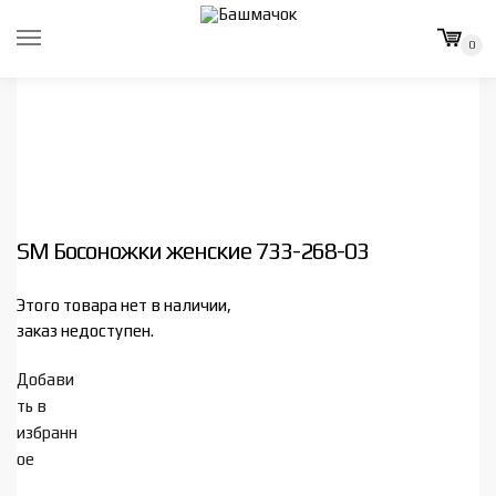
Skip
Skip
to
to
0
navigation
content
SM Босоножки женские 733-268-03
Этого товара нет в наличии,
заказ недоступен.
Добави
ть в
избранн
ое