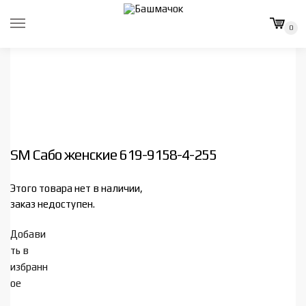
Skip
Skip
to
to
0
navigation
content
SM Сабо женские 619-9158-4-255
Этого товара нет в наличии,
заказ недоступен.
Добави
ть в
избранн
ое