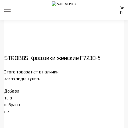
Skip
Skip
to
to
0
navigation
content
STROBBS Кроссовки женские F7230-5
Этого товара нет в наличии,
заказ недоступен.
Добави
ть в
избранн
ое