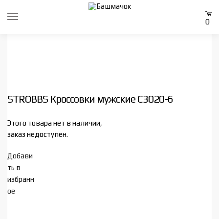
Skip
Skip
to
to
0
navigation
content
STROBBS Кроссовки мужские C3020-6
Этого товара нет в наличии,
заказ недоступен.
Добави
ть в
избранн
ое