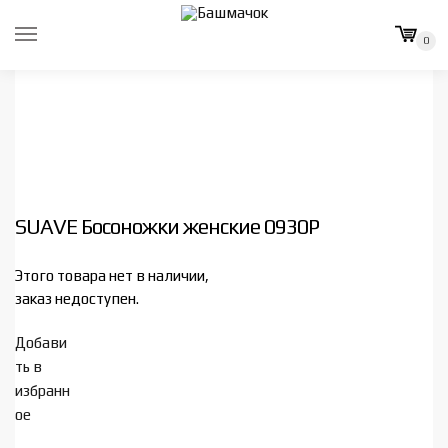
Skip
Skip
to
to
0
navigation
content
SUAVE Босоножки женские 0930P
Этого товара нет в наличии,
заказ недоступен.
Добави
ть в
избранн
ое