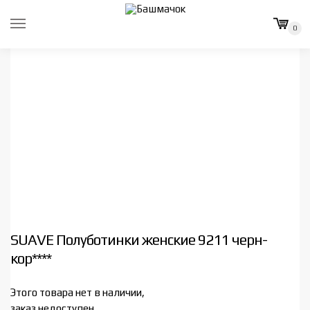
Skip
Skip
to
to
0
navigation
content
SUAVE Полуботинки женские 9211 черн-
кор****
Этого товара нет в наличии,
заказ недоступен.