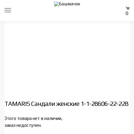
Skip
Skip
to
to
0
navigation
content
TAMARIS Сандали женские 1-1-28606-22-228
Этого товара нет в наличии,
заказ недоступен.