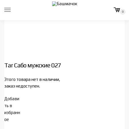
Skip
Skip
to
to
0
navigation
content
Tar Сабо мужские 027
Этого товара нет в наличии,
заказ недоступен.
Добави
ть в
избранн
ое