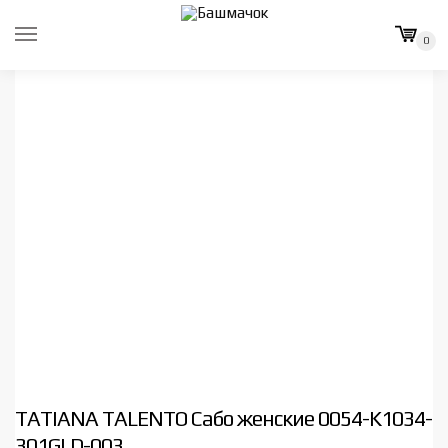
Skip
Skip
to
to
0
navigation
content
TATIANA TALENTO Сабо женские 0054-K1034-
301GLD-003