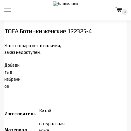
Skip
Skip
to
to
0
navigation
content
TOFA Ботинки женские 122325-4
Этого товара нет в наличии,
заказ недоступен.
Добави
ть в
избранн
ое
Китай
Изготовитель
натуральная
Материал
кожа