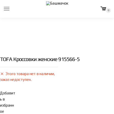
Skip
Skip
to
to
0
navigation
content
TOFA Кроссовки женские 915566-5
Этого товара нет в наличии,
заказ недоступен.
Добавит
ь в
избранн
ое