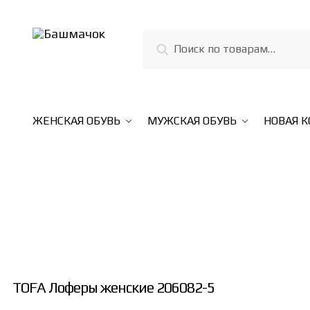
Skip
Skip
to
to
Искать:
Поиск
navigation
content
ЖЕНСКАЯ ОБУВЬ
МУЖСКАЯ ОБУВЬ
НОВАЯ 
TOFA Лоферы женские 206082-5