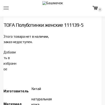
Skip
Skip
to
to
0
navigation
content
TOFA Полуботинки женские 111139-5
Этого товара нет в наличии,
заказ недоступен.
Добави
ть в
избранн
ое
Китай
Изготовитель
натуральная
Материал
кожа