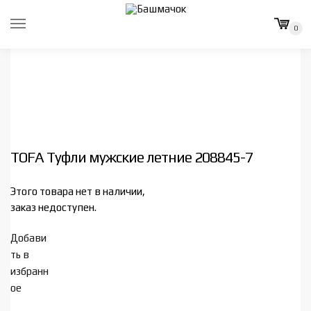
Skip
Skip
to
to
0
navigation
content
TOFA Туфли мужские летние 208845-7
Этого товара нет в наличии,
заказ недоступен.
Добави
ть в
избранн
ое