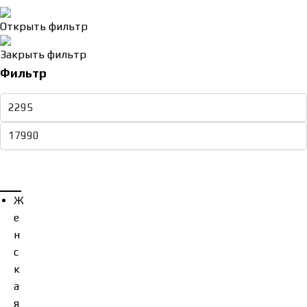
Открыть фильтр
Закрыть фильтр
Фильтр
Ж
е
н
с
к
а
я